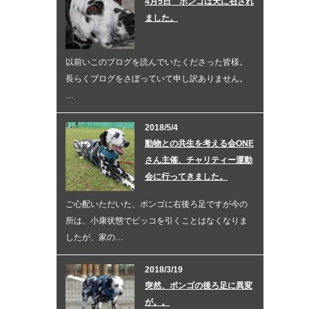
4月5日 ポンゴは天に召され
ました。
以前いこのブログを読んでいたくださった皆様。
長らくブログをさぼっていて申し訳ありません。
…
2018/5/4
動物との共生を考える会ONE
さん主催、チャリティー運動
会に行ってきました。
ご心配いただいた、ポンゴに右後ろ足ですが今の
所は、小康状態でビッコを引くことはなくなりま
したが、家の…
2018/3/19
突然、ポンゴの後ろ足に異変
が。。