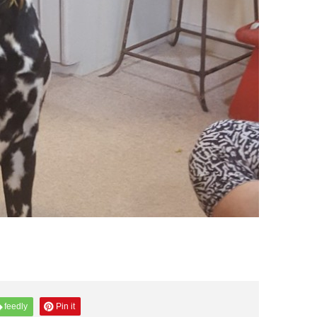
feedly
Pin it