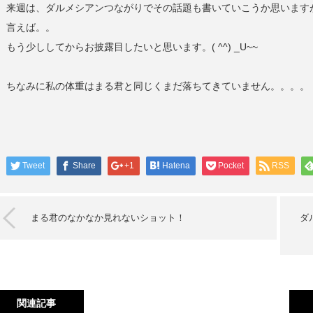
来週は、ダルメシアンつながりでその話題も書いていこうか思います
言えば。。
もう少ししてからお披露目したいと思います。( ^^) _U~~
ちなみに私の体重はまる君と同じくまだ落ちてきていません。。。。
Tweet
Share
+1
Hatena
Pocket
RSS
まる君のなかなか見れないショット！
ダ
関連記事