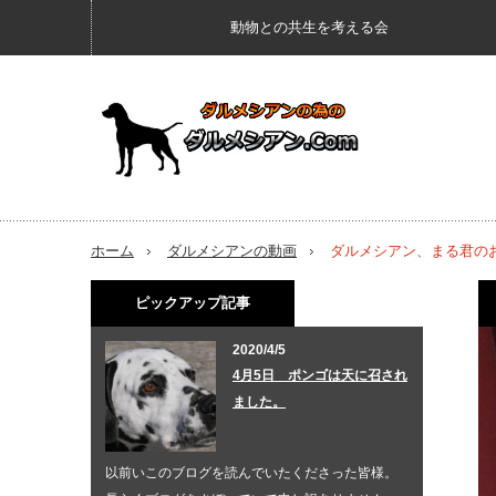
動物との共生を考える会
ホーム
ダルメシアンの動画
ダルメシアン、まる君の
ピックアップ記事
2020/4/5
4月5日 ポンゴは天に召され
ました。
以前いこのブログを読んでいたくださった皆様。