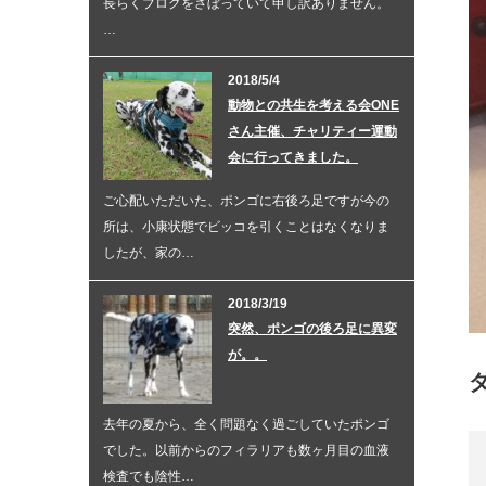
長らくブログをさぼっていて申し訳ありません。
…
2018/5/4
動物との共生を考える会ONE
さん主催、チャリティー運動
会に行ってきました。
ご心配いただいた、ポンゴに右後ろ足ですが今の
所は、小康状態でビッコを引くことはなくなりま
したが、家の…
2018/3/19
突然、ポンゴの後ろ足に異変
が。。
去年の夏から、全く問題なく過ごしていたポンゴ
でした。以前からのフィラリアも数ヶ月目の血液
検査でも陰性…